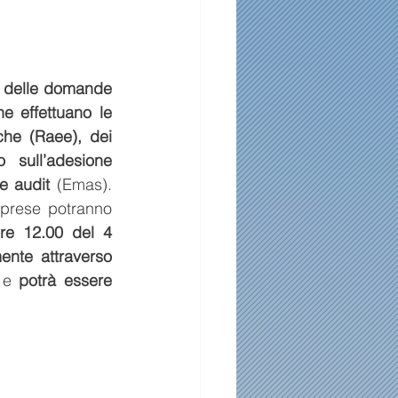
e delle domande 
e effettuano le 
che (Raee), dei 
 sull’adesione 
e audit
 (Emas). 
. Le imprese potranno 
re 12.00 del 4 
ente attraverso 
 e 
potrà essere 