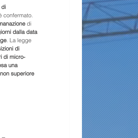
di 
è confermato. 
manazione 
di 
orni dalla data 
gge
. La legge 
izioni di 
i di micro-
tesa una 
 non superiore 