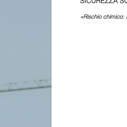
SICUREZZA S
«Rischio chimico: 