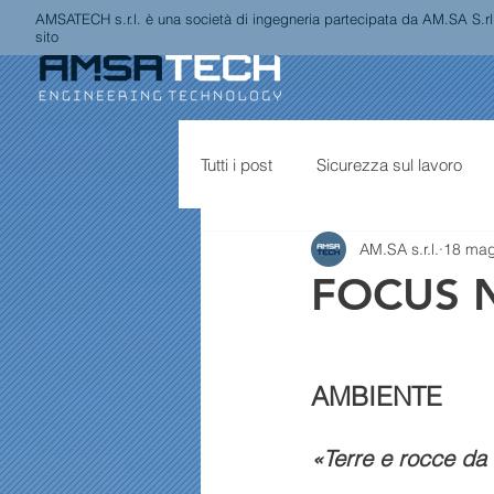
AMSATECH s.r.l. è una società di ingegneria partecipata da AM.SA S.rl.
sito
Tutti i post
Sicurezza sul lavoro
AM.SA s.r.l.
18 ma
FOCUS 
AMBIENTE
«Terre e rocce da