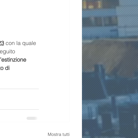
23
con la quale 
seguito 
’estinzione 
o di 
Mostra tutti