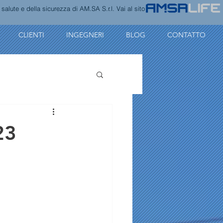
alute e della sicurezza di AM.SA S.r.l. Vai al sito
CLIENTI
INGEGNERI
BLOG
CONTATTO
23