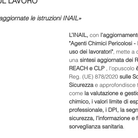
UL LAVORO
aggiornate le istruzioni INAIL»
L’INAIL,
 con 
l'aggiornament
"Agenti Chimici Pericolosi - 
uso dei lavoratori"
, mette a 
una 
sintesi aggiornata dei 
REACH e CLP 
, l'opuscolo 
Reg. (UE) 878/2020 
sulle S
Sicurezza
 e approfondisce 
come 
la valutazione e gesti
chimico, i valori limite di es
professionale, i DPI, la segn
sicurezza, l’informazione e 
sorveglianza sanitaria
.