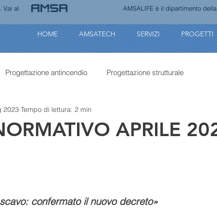
 Vai al
AMSALIFE è il dipartimento della s
HOME
AMSATECH
SERVIZI
PROGETTI
Progettazione antincendio
Progettazione strutturale
g 2023
Tempo di lettura: 2 min
NORMATIVO APRILE 20
 scavo: confermato il nuovo decreto»