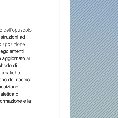
o
 dell'opuscolo 
Istruzioni ad 
disposizione 
Regolamenti 
è aggiornato
 al 
chede di 
tematiche 
one del rischio 
posizione 
aletica di 
formazione e la 