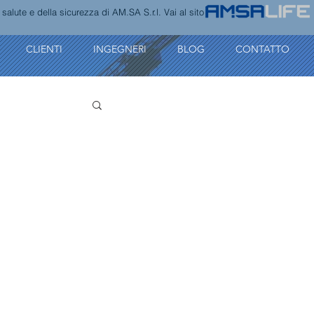
alute e della sicurezza di AM.SA S.r.l. Vai al sito
CLIENTI
INGEGNERI
BLOG
CONTATTO
progettazione strutturale
sicurezza sul lavoro
Progettazione antincendio