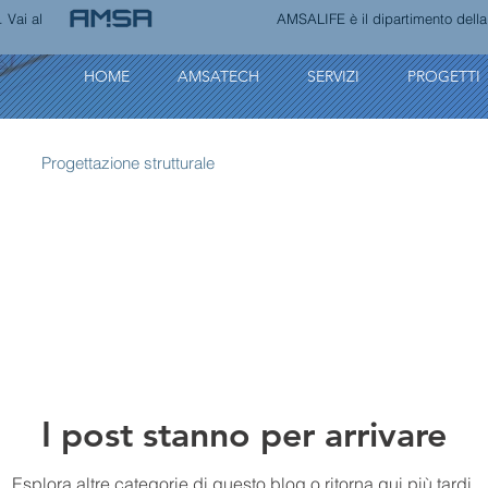
 Vai al
AMSALIFE è il dipartimento della s
HOME
AMSATECH
SERVIZI
PROGETTI
Progettazione strutturale
I post stanno per arrivare
Esplora altre categorie di questo blog o ritorna qui più tardi.