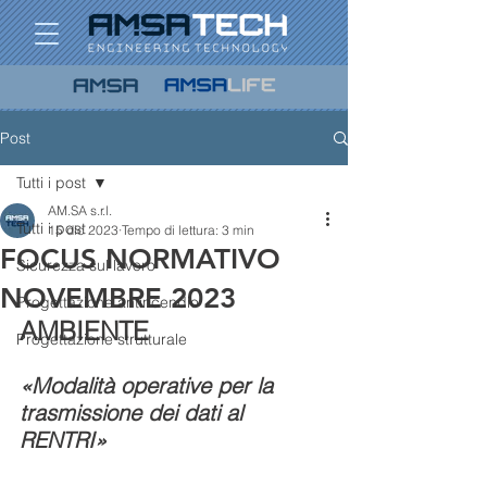
Post
Tutti i post
AM.SA s.r.l.
Tutti i post
15 dic 2023
Tempo di lettura: 3 min
FOCUS NORMATIVO
Sicurezza sul lavoro
NOVEMBRE 2023
Progettazione antincendio
AMBIENTE
Progettazione strutturale
«Modalità operative per la 
trasmissione dei dati al 
RENTRI»