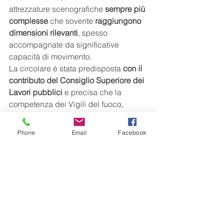
attrezzature scenografiche 
sempre più 
complesse
 che sovente 
raggiungono 
dimensioni rilevanti
, spesso 
accompagnate da significative 
capacità di movimento.
La circolare è stata predisposta 
con il 
contributo del Consiglio Superiore dei 
Lavori pubblici
 e precisa che la 
competenza dei Vigili del fuoco, 
nell'ambito delle Commissioni di 
vigilanza per i locali di pubblico 
Phone
Email
Facebook
spettacolo, 
è limitata agli aspetti di 
sicurezza antincendio
, mentre gli 
aspetti statici restano di competenza 
dell'organismo che svolge le funzioni 
del genio civile.