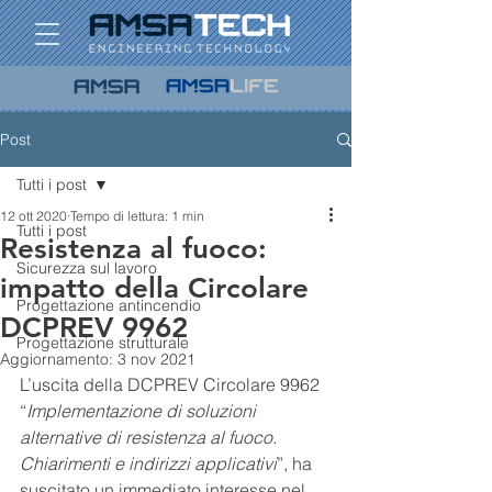
Post
Tutti i post
12 ott 2020
Tempo di lettura: 1 min
Tutti i post
Resistenza al fuoco:
Sicurezza sul lavoro
impatto della Circolare
Progettazione antincendio
DCPREV 9962
Progettazione strutturale
Aggiornamento:
3 nov 2021
L’uscita della DCPREV Circolare 9962 
“
Implementazione di soluzioni 
alternative di resistenza al fuoco. 
Chiarimenti e indirizzi applicativi
”, ha 
suscitato un immediato interesse nel 