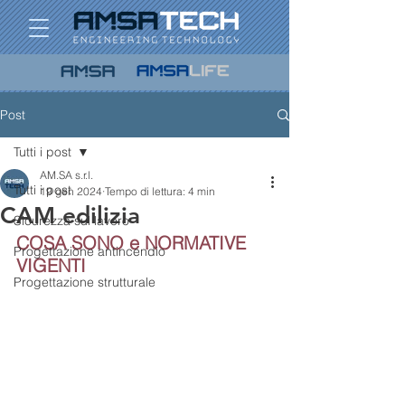
Post
Tutti i post
AM.SA s.r.l.
Tutti i post
19 gen 2024
Tempo di lettura: 4 min
CAM edilizia
Sicurezza sul lavoro
COSA SONO e NORMATIVE 
Progettazione antincendio
VIGENTI
Progettazione strutturale