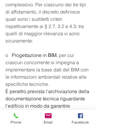
complessivo. Per ciascuno dei tre tipi 
di affidamento, il decreto definisce 
quali sono i suddetti criteri 
rispettivamente ai § 2.7, 3.2 e 4.3; tra 
quelli di maggior rilevanza vi sono 
sicuramente:
o   
Progettazione in 
BIM
, per cui 
ciascun concorrente si impegna a 
implementare la base dati del BIM con 
le informazioni ambientali relative alle 
specifiche tecniche.
È peraltro prevista l’archiviazione della 
documentazione tecnica riguardante 
l’edificio in modo da garantire 
adeguata interoperabilità in linea con i 
formati digitali IFC (Industry 
Phone
Email
Facebook
Foundation Classes) necessari allo 
scambio dei dati e delle informazioni 