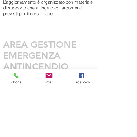
L’aggiornamento è organizzato con materiale
di supporto che attinge dagli argomenti
previsti per il corso base.
AREA GESTIONE
EMERGENZA
ANTINCENDIO
Le modalità di erogazione (argomenti, ore di
Phone
Email
Facebook
formazione, ecc) sono quelli definiti
dall’Allegato IX del DM 10 marzo 1998 (punto
9.5 corso A per il rischio basso e corso B per
il rischio medio).
Il decreto prevede una formazione teorica e
pratica.
La valutazione dell’apprendimento è effettuata
con test erogato dal docente a fine corso e
successivamente corretto e valutazione sulla