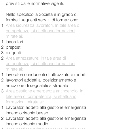
previsti dalle normative vigenti.
Nello specifico la Società è in grado di
fornire i seguenti servizi di formazione:
Area sicurezza lavoratori. In tale area di
competenza, si effettuano formazioni
mirate ai:
lavoratori
preposti
dirigenti
Area attrezzature. In tale area di
competenza, si effettuano formazioni
mirate ai:
lavoratori conducenti di attrezzature mobili
lavoratori addetti al posizionamento e
rimozione di segnaletica stradale
Area gestione emergenza antincendio. In
tale area di competenza, si effettuano
formazioni mirate ai:
Lavoratori addetti alla gestione emergenza
incendio rischio basso
Lavoratori addetti alla gestione emergenza
incendio rischio medio